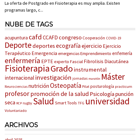
La oferta de Postgrado en Fisioterapia es muy amplia. Existen
programas largo, c...
NUBE DE TAGS
cafd
congreso
CCAFD
acupuntura
Cooperación
COVID-19
Deporte
ecografía
deportes
ejercicio
Ejercicio
Terapéutico
Emergencia
enfemería
Emprendimiento
emergencias
enfermería
EPTE
Fibrolisis Diacutánea
experto
Fascial
Fisioterapia
Grado
instrumental
Máster
investigación
internacional
jornadas
maratón
Osteopatía
nutrición
posturología
Pilat
practicum
Neurociencias
profesor
promoción de la salud
Psicología
punción
Salud
universidad
seca
Smart Tools
rugby
TFG
RCP
Voluntariado
ARCHIVOS
abril 2025