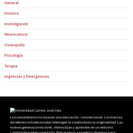
General
Invasiva
Investigación
Neurociencia
Osteopatía
Psicología
Terapia
Urgencias y Emergencias
Los universitarios no buscan una educación convencional. Los marcos
de referencia tradicionales restringen la creatividad y la originalidad. Las
nuevas generaciones viven, interactúan y aprenden en un entorno
cambiante e interconectado. Preparamos a nuestros alumnos para