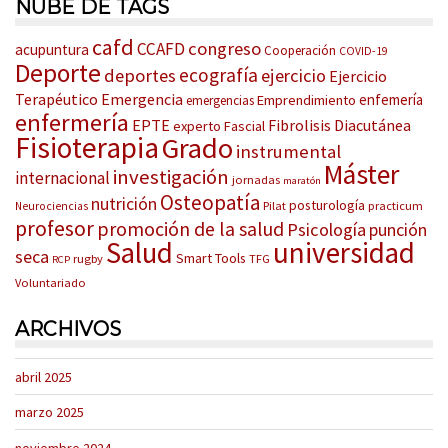
NUBE DE TAGS
cafd
congreso
CCAFD
acupuntura
Cooperación
COVID-19
Deporte
ecografía
deportes
ejercicio
Ejercicio
Terapéutico
Emergencia
enfemería
Emprendimiento
emergencias
enfermería
EPTE
Fibrolisis Diacutánea
experto
Fascial
Fisioterapia
Grado
instrumental
Máster
investigación
internacional
jornadas
maratón
Osteopatía
nutrición
posturología
Pilat
practicum
Neurociencias
profesor
promoción de la salud
Psicología
punción
Salud
universidad
seca
Smart Tools
rugby
TFG
RCP
Voluntariado
ARCHIVOS
abril 2025
marzo 2025
noviembre 2024