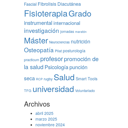
Fibrolisis Diacutánea
Fascial
Fisioterapia
Grado
instrumental
internacional
investigación
jornadas
maratón
Máster
nutrición
Neurociencias
Osteopatía
posturología
Pilat
profesor
promoción de
practicum
la salud
Psicología
punción
Salud
seca
Smart Tools
rugby
RCP
universidad
TFG
Voluntariado
Archivos
abril 2025
marzo 2025
noviembre 2024