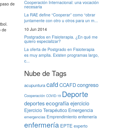
Cooperación Internacional: una vocación
epaso de
necesaria
La RAE define “Cooperar” como “obrar
juntamente con otro u otros para un m...
tbol.
10 Jun 2014
o de
Postgrados en Fisioterapia. ¿En qué me
quiero especializar?
La oferta de Postgrado en Fisioterapia
es muy amplia. Existen programas largo,
c...
Nube de Tags
cafd
congreso
CCAFD
acupuntura
Deporte
Cooperación
COVID-19
ecografía
deportes
ejercicio
Ejercicio Terapéutico
Emergencia
Emprendimiento
enfemería
emergencias
enfermería
EPTE
experto