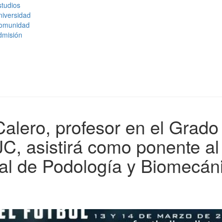
tudios
niversidad
omunidad
dmisión
alero, profesor en el Grado
C, asistirá como ponente al 
al de Podología y Biomecán