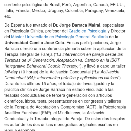
corriente psicológica de Brasil, Perú, Argentina, Canadá, EE.UU.,
Italia, Francia, México, Uruguay, Colombia, Paraguay, Venezuela,
etc.
De España fue invitado el
Dr. Jorge Barraca Mairal
, especialista
en Psicología Clínica, profesor del
Grado en Psicología
y Director
del
Máster Universitario en Psicología General Sanitaria
de
la
Universidad Camilo José Cela
. En sus participaciones, Jorge
Barraca ofreció una conferencia plenaria sobre la aplicación de la
Terapia Integral de Pareja (“
La intervención en pareja desde las
Terapias de 3ª Generación: Aceptación vs. Cambio en la IBCT
(Integrative Behavioral Couple Therapy)
”), y llevó a cabo un taller
full-day
(10 horas) de la Activación Conducutal (“
La Activación
Conductual (BA): Intervención práctica y aplicaciones clínicas
”).
Durante los últimos 15 años, el trabajo de investigación y la
práctica clínica de Jorge Barraca ha estado vinculado a las
terapias conductuales de tercera generación con artículos
científicos, libros, tests, presentaciones en congresos y talleres
de la Terapia de Aceptación y Compromiso (ACT), la Psicoterapia
Analítica Funcional (FAP), el Mindfulness, la Activación
Conductual y la Terapia Integral de Pareja. De estas dos terapias
es autor de los dos únicas monografías originales escritas en
lengua española.