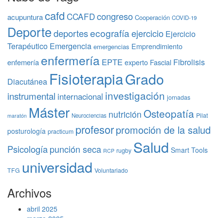
cafd
congreso
CCAFD
acupuntura
Cooperación
COVID-19
Deporte
ecografía
deportes
ejercicio
Ejercicio
Terapéutico
Emergencia
Emprendimiento
emergencias
enfermería
EPTE
Fibrolisis
enfemería
experto
Fascial
Fisioterapia
Grado
Diacutánea
investigación
instrumental
internacional
jornadas
Máster
Osteopatía
nutrición
Pilat
Neurociencias
maratón
profesor
promoción de la salud
posturología
practicum
Salud
Psicología
punción seca
Smart Tools
rugby
RCP
universidad
TFG
Voluntariado
Archivos
abril 2025