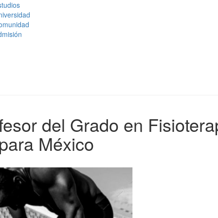
tudios
niversidad
omunidad
dmisión
esor del Grado en Fisiotera
 para México