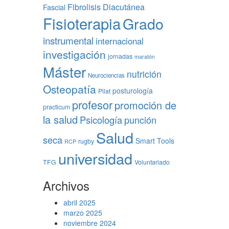
Fibrolisis Diacutánea
Fascial
Fisioterapia
Grado
instrumental
internacional
investigación
jornadas
maratón
Máster
nutrición
Neurociencias
Osteopatía
posturología
Pilat
profesor
promoción de
practicum
la salud
Psicología
punción
Salud
seca
Smart Tools
rugby
RCP
universidad
TFG
Voluntariado
Archivos
abril 2025
marzo 2025
noviembre 2024