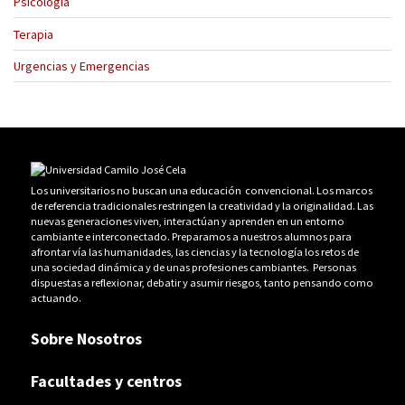
Psicología
Terapia
Urgencias y Emergencias
Los universitarios no buscan una educación convencional. Los marcos
de referencia tradicionales restringen la creatividad y la originalidad. Las
nuevas generaciones viven, interactúan y aprenden en un entorno
cambiante e interconectado. Preparamos a nuestros alumnos para
afrontar vía las humanidades, las ciencias y la tecnología los retos de
una sociedad dinámica y de unas profesiones cambiantes. Personas
dispuestas a reflexionar, debatir y asumir riesgos, tanto pensando como
actuando.
Sobre Nosotros
Facultades y centros