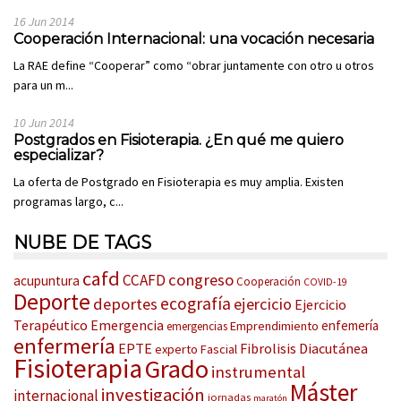
16 Jun 2014
Cooperación Internacional: una vocación necesaria
La RAE define “Cooperar” como “obrar juntamente con otro u otros
para un m...
10 Jun 2014
Postgrados en Fisioterapia. ¿En qué me quiero
especializar?
La oferta de Postgrado en Fisioterapia es muy amplia. Existen
programas largo, c...
NUBE DE TAGS
cafd
congreso
CCAFD
acupuntura
Cooperación
COVID-19
Deporte
ecografía
deportes
ejercicio
Ejercicio
Terapéutico
Emergencia
enfemería
Emprendimiento
emergencias
enfermería
EPTE
Fibrolisis Diacutánea
experto
Fascial
Fisioterapia
Grado
instrumental
Máster
investigación
internacional
jornadas
maratón