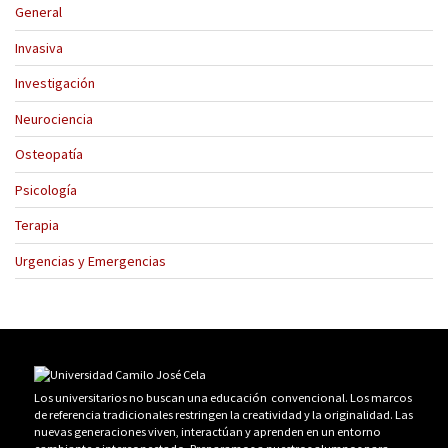
General
Invasiva
Investigación
Neurociencia
Osteopatía
Psicología
Terapia
Urgencias y Emergencias
Los universitarios no buscan una educación convencional. Los marcos
de referencia tradicionales restringen la creatividad y la originalidad. Las
nuevas generaciones viven, interactúan y aprenden en un entorno