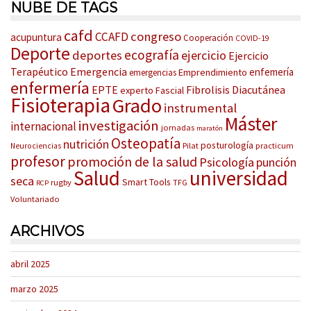
NUBE DE TAGS
cafd
congreso
CCAFD
acupuntura
Cooperación
COVID-19
Deporte
ecografía
deportes
ejercicio
Ejercicio
Terapéutico
Emergencia
enfemería
Emprendimiento
emergencias
enfermería
EPTE
Fibrolisis Diacutánea
experto
Fascial
Fisioterapia
Grado
instrumental
Máster
investigación
internacional
jornadas
maratón
Osteopatía
nutrición
posturología
Pilat
practicum
Neurociencias
profesor
promoción de la salud
Psicología
punción
Salud
universidad
seca
Smart Tools
rugby
TFG
RCP
Voluntariado
ARCHIVOS
abril 2025
marzo 2025