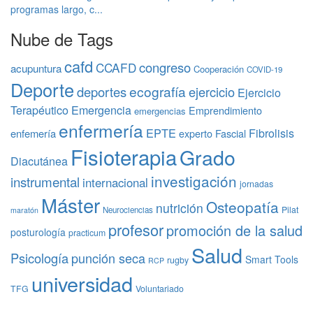
programas largo, c...
Nube de Tags
cafd
congreso
CCAFD
acupuntura
Cooperación
COVID-19
Deporte
ecografía
deportes
ejercicio
Ejercicio
Terapéutico
Emergencia
Emprendimiento
emergencias
enfermería
EPTE
Fibrolisis
enfemería
experto
Fascial
Fisioterapia
Grado
Diacutánea
investigación
instrumental
internacional
jornadas
Máster
Osteopatía
nutrición
Pilat
Neurociencias
maratón
profesor
promoción de la salud
posturología
practicum
Salud
Psicología
punción seca
Smart Tools
rugby
RCP
universidad
TFG
Voluntariado