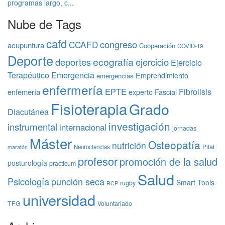
programas largo, c...
Nube de Tags
cafd
congreso
CCAFD
acupuntura
Cooperación
COVID-19
Deporte
ecografía
deportes
ejercicio
Ejercicio
Terapéutico
Emergencia
Emprendimiento
emergencias
enfermería
EPTE
Fibrolisis
enfemería
experto
Fascial
Fisioterapia
Grado
Diacutánea
investigación
instrumental
internacional
jornadas
Máster
Osteopatía
nutrición
Pilat
Neurociencias
maratón
profesor
promoción de la salud
posturología
practicum
Salud
Psicología
punción seca
Smart Tools
rugby
RCP
universidad
TFG
Voluntariado