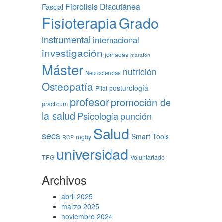
Fibrolisis Diacutánea
Fascial
Fisioterapia
Grado
instrumental
internacional
investigación
jornadas
maratón
Máster
nutrición
Neurociencias
Osteopatía
posturología
Pilat
profesor
promoción de
practicum
la salud
Psicología
punción
Salud
seca
Smart Tools
rugby
RCP
universidad
TFG
Voluntariado
Archivos
abril 2025
marzo 2025
noviembre 2024