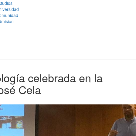
tudios
niversidad
omunidad
dmisión
logía celebrada en la
osé Cela