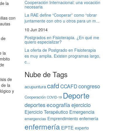
Cooperación Internacional: una vocación
de la
necesaria
La RAE define “Cooperar” como “obrar
ilias con
juntamente con otro u otros para un m...
pautas
10 Jun 2014
Postgrados en Fisioterapia. ¿En qué me
 de
quiero especializar?
La oferta de Postgrado en Fisioterapia
e la
es muy amplia. Existen programas largo,
ámbito
c...
 de
Nube de Tags
isis de
cafd
congreso
 de la
CCAFD
acupuntura
lógico y
Deporte
Cooperación
COVID-19
ecografía
deportes
ejercicio
Ejercicio Terapéutico
Emergencia
Emprendimiento
enfemería
emergencias
enfermería
EPTE
experto