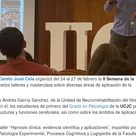
Camilo José Cela
organizó del 24 al 27 de febrero la
II Semana de la
arios talleres y
masterclass
sobre diversas áreas de aplicación de la
 Andrés García Sánchez, de la Unidad de Neurorrehabilitación del Hos
En él, los estudiantes de primero del
Grado en Psicología
de la
UCJC
p
ructuras y funciones cerebrales, así como sobre los ámbitos de aplicaci
ller “Hipnosis clínica: evidencia científica y aplicaciones”, impartido por
sicología Experimental, Procesos Cognitivos y Logopedia de la Facult