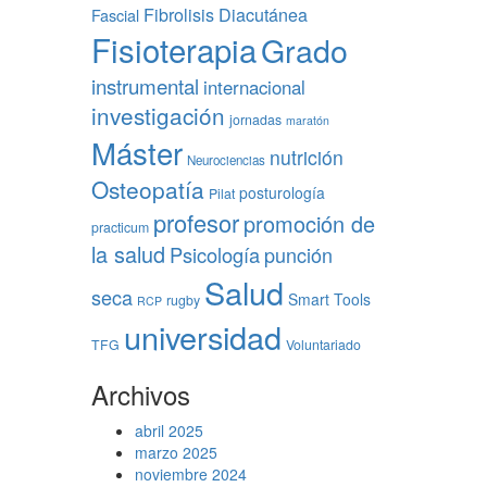
Fibrolisis Diacutánea
Fascial
Fisioterapia
Grado
instrumental
internacional
investigación
jornadas
maratón
Máster
nutrición
Neurociencias
Osteopatía
posturología
Pilat
profesor
promoción de
practicum
la salud
Psicología
punción
Salud
seca
Smart Tools
rugby
RCP
universidad
TFG
Voluntariado
Archivos
abril 2025
marzo 2025
noviembre 2024