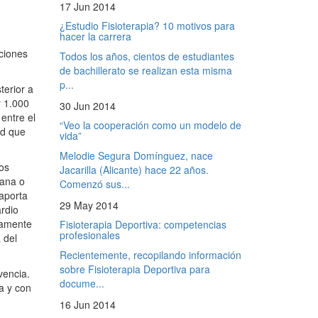
17 Jun 2014
¿Estudio Fisioterapia? 10 motivos para
hacer la carrera
ciones
Todos los años, cientos de estudiantes
de bachillerato se realizan esta misma
p...
terior a
y 1.000
30 Jun 2014
entre el
“Veo la cooperación como un modelo de
ad que
vida”
Melodie Segura Domínguez, nace
sos
Jacarilla (Alicante) hace 22 años.
mana o
Comenzó sus...
 aporta
29 May 2014
ardio
icamente
Fisioterapia Deportiva: competencias
profesionales
 del
Recientemente, recopilando información
sobre Fisioterapia Deportiva para
vencia.
docume...
a y con
16 Jun 2014