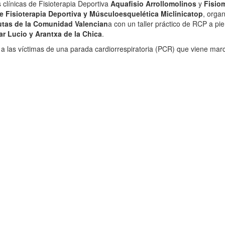
 clínicas de Fisioterapia Deportiva
Aquafisio Arrollomolinos
y
Fisio
e Fisioterapia Deportiva y Músculoesquelética Miclinicatop
, orga
eutas de la Comunidad Valencian
a con un taller práctico de RCP a pi
r Lucio y Arantxa de la Chica
.
ón a las víctimas de una parada cardiorrespiratoria (PCR) que viene ma