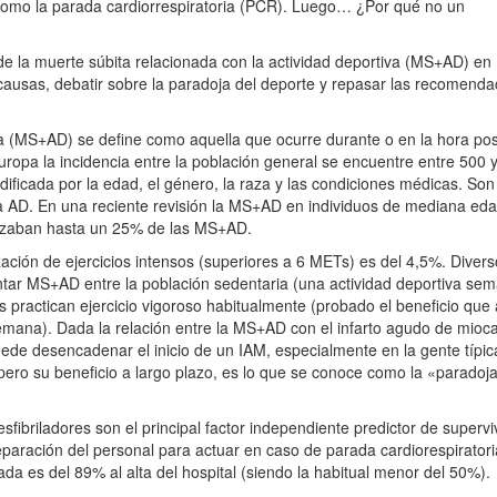
omo la parada cardiorrespiratoria (PCR). Luego… ¿Por qué no un
a de la muerte súbita relacionada con la actividad deportiva (MS+AD) en
ausas, debatir sobre la paradoja del deporte y repasar las recomenda
va (MS+AD) se define como aquella que ocurre durante o en la hora pos
Europa la incidencia entre la población general se encuentre entre 500 
ificada por la edad, el género, la raza y las condiciones médicas. Son 
 la AD. En una reciente revisión la MS+AD en individuos de mediana ed
canzaban hasta un 25% de las MS+AD.
lización de ejercicios intensos (superiores a 6 METs) es del 4,5%. Diver
ntar MS+AD entre la población sedentaria (una actividad deportiva se
 practican ejercicio vigoroso habitualmente (probado el beneficio que
semana). Dada la relación entre la MS+AD con el infarto agudo de mioc
puede desencadenar el inicio de un IAM, especialmente en la gente típ
, pero su beneficio a largo plazo, es lo que se conoce como la «paradoja
fibriladores son el principal factor independiente predictor de supervi
paración del personal para actuar en caso de parada cardiorespiratori
rada es del 89% al alta del hospital (siendo la habitual menor del 50%).