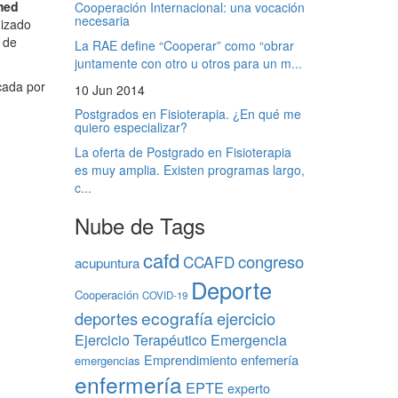
med
Cooperación Internacional: una vocación
necesaria
nizado
e de
La RAE define “Cooperar” como “obrar
juntamente con otro u otros para un m...
rcada por
10 Jun 2014
Postgrados en Fisioterapia. ¿En qué me
quiero especializar?
La oferta de Postgrado en Fisioterapia
es muy amplia. Existen programas largo,
c...
Nube de Tags
cafd
congreso
CCAFD
acupuntura
Deporte
Cooperación
COVID-19
ecografía
deportes
ejercicio
Ejercicio Terapéutico
Emergencia
Emprendimiento
enfemería
emergencias
enfermería
EPTE
experto