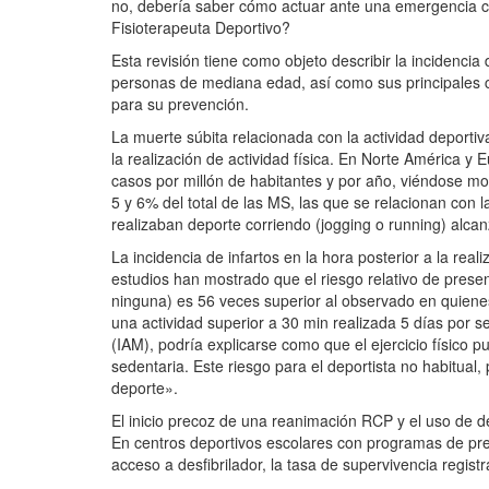
no, debería saber cómo actuar ante una emergencia c
Fisioterapeuta Deportivo?
Esta revisión tiene como objeto describir la incidenci
personas de mediana edad, así como sus principales c
para su prevención.
La muerte súbita relacionada con la actividad deporti
la realización de actividad física. En Norte América y 
casos por millón de habitantes y por año, viéndose mod
5 y 6% del total de las MS, las que se relacionan con
realizaban deporte corriendo (jogging o running) al
La incidencia de infartos en la hora posterior a la rea
estudios han mostrado que el riesgo relativo de prese
ninguna) es 56 veces superior al observado en quienes
una actividad superior a 30 min realizada 5 días por 
(IAM), podría explicarse como que el ejercicio físico 
sedentaria. Este riesgo para el deportista no habitual
deporte».
El inicio precoz de una reanimación RCP y el uso de des
En centros deportivos escolares con programas de pre
acceso a desfibrilador, la tasa de supervivencia regist