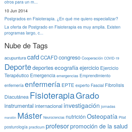
otros para un m...
10 Jun 2014
Postgrados en Fisioterapia. ¿En qué me quiero especializar?
La oferta de Postgrado en Fisioterapia es muy amplia. Existen
programas largo, c...
Nube de Tags
cafd
congreso
CCAFD
acupuntura
Cooperación
COVID-19
Deporte
ecografía
deportes
ejercicio
Ejercicio
Terapéutico
Emergencia
Emprendimiento
emergencias
enfermería
EPTE
Fibrolisis
enfemería
experto
Fascial
Fisioterapia
Grado
Diacutánea
investigación
instrumental
internacional
jornadas
Máster
Osteopatía
nutrición
Pilat
Neurociencias
maratón
profesor
promoción de la salud
posturología
practicum