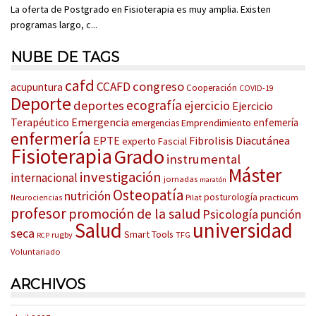
La oferta de Postgrado en Fisioterapia es muy amplia. Existen
programas largo, c...
NUBE DE TAGS
cafd
congreso
CCAFD
acupuntura
Cooperación
COVID-19
Deporte
ecografía
deportes
ejercicio
Ejercicio
Terapéutico
Emergencia
enfemería
Emprendimiento
emergencias
enfermería
EPTE
Fibrolisis Diacutánea
experto
Fascial
Fisioterapia
Grado
instrumental
Máster
investigación
internacional
jornadas
maratón
Osteopatía
nutrición
posturología
Pilat
practicum
Neurociencias
profesor
promoción de la salud
Psicología
punción
Salud
universidad
seca
Smart Tools
rugby
TFG
RCP
Voluntariado
ARCHIVOS