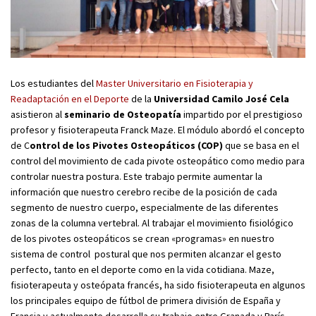
Los estudiantes del
Master Universitario en Fisioterapia y
Readaptación en el Deporte
de la
Universidad Camilo José Cela
asistieron al
seminario de Osteopatía
impartido por el prestigioso
profesor y fisioterapeuta Franck Maze. El módulo abordó el concepto
de C
ontrol de los Pivotes Osteopáticos (COP)
que se basa en el
control del movimiento de cada pivote osteopático como medio para
controlar nuestra postura. Este trabajo permite aumentar la
información que nuestro cerebro recibe de la posición de cada
segmento de nuestro cuerpo, especialmente de las diferentes
zonas de la columna vertebral. Al trabajar el movimiento fisiológico
de los pivotes osteopáticos se crean «programas» en nuestro
sistema de control postural que nos permiten alcanzar el gesto
perfecto, tanto en el deporte como en la vida cotidiana. Maze,
fisioterapeuta y osteópata francés, ha sido fisioterapeuta en algunos
los principales equipo de fútbol de primera división de España y
Francia y actualmente desarrolla su trabajo entre Granada y París.