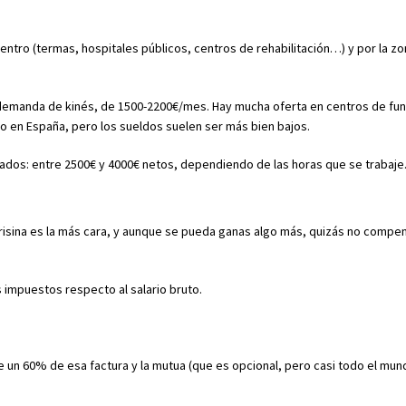
centro (termas, hospitales públicos, centros de rehabilitación…) y por la zo
emanda de kinés, de 1500-2200€/mes. Hay mucha oferta en centros de func
co en España, pero los sueldos suelen ser más bien bajos.
vados: entre 2500€ y 4000€ netos, dependiendo de las horas que se trabaje
arisina es la más cara, y aunque se pueda ganas algo más, quizás no compen
 impuestos respecto al salario bruto.
e un 60% de esa factura y la mutua (que es opcional, pero casi todo el mund