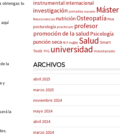
instrumental
internacional
ez obtengas tu
Máster
investigación
jornadas
maratón
Osteopatía
nutrición
Pilat
Neurociencias
 aquí
profesor
posturología
practicum
promoción de la salud
Psicología
Salud
punción seca
Smart
rugby
RCP
universidad
Tools
TFG
Voluntariado
de la
ARCHIVOS
abril 2025
a y
marzo 2025
noviembre 2024
mayo 2024
será la
abril 2024
des.
marzo 2024