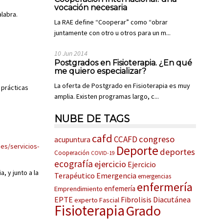
vocación necesaria
labra.
La RAE define “Cooperar” como “obrar
juntamente con otro u otros para un m...
10 Jun 2014
Postgrados en Fisioterapia. ¿En qué
me quiero especializar?
La oferta de Postgrado en Fisioterapia es muy
 prácticas
amplia. Existen programas largo, c...
NUBE DE TAGS
cafd
congreso
CCAFD
acupuntura
es/servicios-
Deporte
deportes
Cooperación
COVID-19
ecografía
ejercicio
Ejercicio
, y junto a la
Terapéutico
Emergencia
emergencias
enfermería
enfemería
Emprendimiento
EPTE
Fibrolisis Diacutánea
experto
Fascial
Fisioterapia
Grado