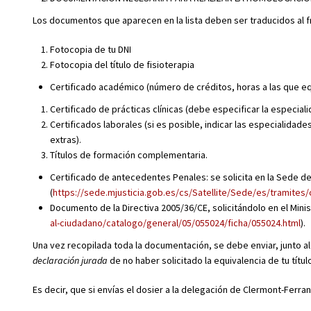
Los documentos que aparecen en la lista deben ser traducidos al fr
Fotocopia de tu DNI
Fotocopia del título de fisioterapia
Certificado académico (número de créditos, horas a las que equ
Certificado de prácticas clínicas (debe especificar la especial
Certificados laborales (si es posible, indicar las especialidad
extras).
Títulos de formación complementaria.
Certificado de antecedentes Penales: se solicita en la Sede del
(
https://sede.mjusticia.gob.es/cs/Satellite/Sede/es/tramites
Documento de la Directiva 2005/36/CE, solicitándolo en el Minis
al-ciudadano/catalogo/general/05/055024/ficha/055024.html
).
Una vez recopilada toda la documentación, se debe enviar, junto a
declaración jurada
de no haber solicitado la equivalencia de tu títul
Es decir, que si envías el dosier a la delegación de Clermont-Ferr