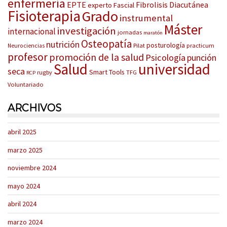
enfermería
EPTE
Fibrolisis Diacutánea
experto
Fascial
Fisioterapia
Grado
instrumental
Máster
investigación
internacional
jornadas
maratón
Osteopatía
nutrición
posturología
Pilat
practicum
Neurociencias
profesor
promoción de la salud
Psicología
punción
Salud
universidad
seca
Smart Tools
rugby
TFG
RCP
Voluntariado
ARCHIVOS
abril 2025
marzo 2025
noviembre 2024
mayo 2024
abril 2024
marzo 2024