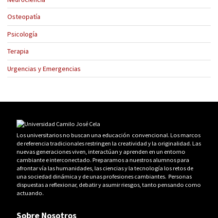
Osteopatía
Psicología
Terapia
Urgencias y Emergencias
Los universitarios no buscan una educación convencional. Los marcos
de referencia tradicionales restringen la creatividad y la originalidad. Las
nuevas generaciones viven, interactúan y aprenden en un entorno
cambiante e interconectado. Preparamos a nuestros alumnos para
afrontar vía las humanidades, las ciencias y la tecnología los retos de
una sociedad dinámica y de unas profesiones cambiantes. Personas
dispuestas a reflexionar, debatir y asumir riesgos, tanto pensando como
actuando.
Sobre Nosotros