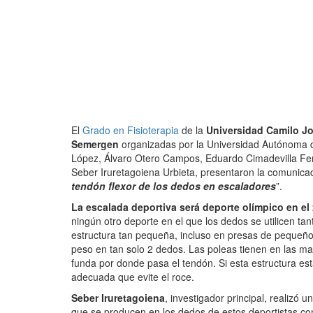
El
Grado en Fisioterapia
de la
Universidad Camilo Jo
Semergen
organizadas por la Universidad Autónoma d
López, Álvaro Otero Campos, Eduardo Cimadevilla Fe
Seber Iruretagoiena Urbieta, presentaron la comunicaci
tendón flexor
de los dedos en escaladores
”.
La escalada deportiva será deporte olímpico en el
ningún otro deporte en el que los dedos se utilicen t
estructura tan pequeña, incluso en presas de pequeñ
peso en tan solo 2 dedos. Las poleas tienen en las m
funda por donde pasa el tendón. Si esta estructura es
adecuada que evite el roce.
Seber Iruretagoiena
, investigador principal, realizó
que se producen en los dedos de estos deportistas con 