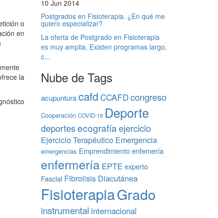
10 Jun 2014
Postgrados en Fisioterapia. ¿En qué me
tición o
quiero especializar?
ación en
La oferta de Postgrado en Fisioterapia
s
es muy amplia. Existen programas largo,
c...
almente
Nube de Tags
frece la
cafd
congreso
CCAFD
acupuntura
agnóstico
Deporte
Cooperación
COVID-19
ecografía
deportes
ejercicio
Ejercicio Terapéutico
Emergencia
Emprendimiento
enfemería
emergencias
enfermería
EPTE
experto
Fibrolisis Diacutánea
Fascial
Fisioterapia
Grado
instrumental
internacional