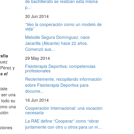
de bachillerato se realizan esta misma
p...
30 Jun 2014
“Veo la cooperación como un modelo de
vida”
Melodie Segura Domínguez, nace
Jacarilla (Alicante) hace 22 años.
Comenzó sus...
afía
29 May 2014
guez
Fisioterapia Deportiva: competencias
 Pérez y
profesionales
s el
Recientemente, recopilando información
sobre Fisioterapia Deportiva para
iste
docume...
 ser una
16 Jun 2014
 todo su
 como una
Cooperación Internacional: una vocación
ación
necesaria
La RAE define “Cooperar” como “obrar
juntamente con otro u otros para un m...
aciones