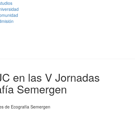
tudios
niversidad
omunidad
dmisión
CJC en las V Jornadas
afía Semergen