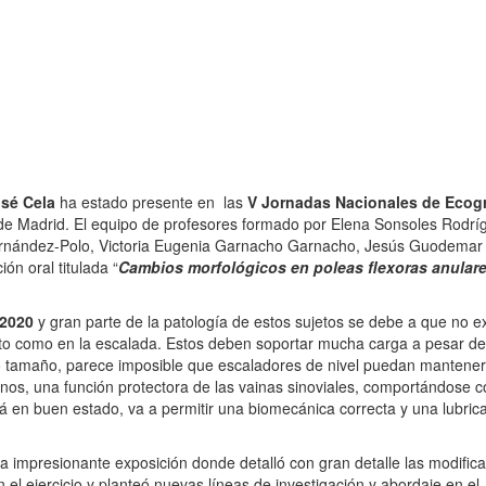
sé Cela
ha estado presente en las
V Jornadas Nacionales de Ecogr
e Madrid. El equipo de profesores formado por Elena Sonsoles Rodrí
rnández-Polo, Victoria Eugenia Garnacho Garnacho, Jesús Guodemar
ón oral titulada “
Cambios morfológicos en poleas flexoras anulare
 2020
y gran parte de la patología de estos sujetos se debe a que no ex
anto como en la escalada. Estos deben soportar mucha carga a pesar de
o tamaño, parece imposible que escaladores de nivel puedan mantener
anos, una función protectora de las vainas sinoviales, comportándose
tá en buen estado, va a permitir una biomecánica correcta y una lubric
 una impresionante exposición donde detalló con gran detalle las modific
el ejercicio y planteó nuevas líneas de investigación y abordaje en el