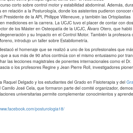
 curso corto sobre control motor y estabilidad abdominal. Además, dura
res en relación a la Posturología, donde los asistentes pudieron conocer
 Presidente de la API, Philippe Villeneuve, y también las Ortoplastias
s en mediciones en la carrera. La UCJC tuvo el placer de contar con do
rector de los Máster en Osteopatía de la UCJC, Álvaro Otero, que habló
rodegeneración y su Impacto en el Control Motor. También la profesora 
oreno, introdujo un taller sobre Estabilometría.
estacó el homenaje que se realizó a uno de los profesionales que má
 que a sus más de 90 años continúa con el mismo entusiasmo por trans
har las lecciones magistrales de ponentes internacionales como el Dr.
scia o los profesores Regine y Jean Pierre Roll, investigadores pioner
a Raquel Delgado y los estudiantes del Grado en Fisioterapia y del
Gr
d Camilo José Cela, que formaron parte del comité organizador, demos
itulaciones universitarias permite complementar conocimientos y aprend
/www.facebook.com/posturologia18/