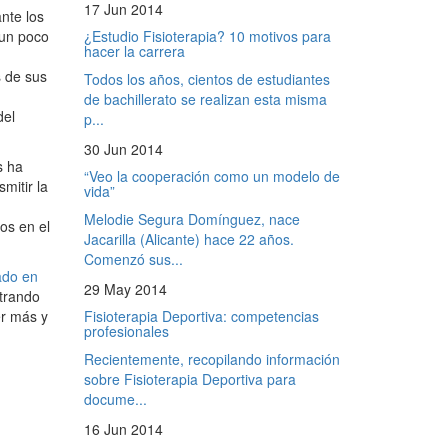
17 Jun 2014
nte los
¿Estudio Fisioterapia? 10 motivos para
 un poco
hacer la carrera
s de sus
Todos los años, cientos de estudiantes
de bachillerato se realizan esta misma
del
p...
30 Jun 2014
s ha
“Veo la cooperación como un modelo de
mitir la
vida”
Melodie Segura Domínguez, nace
os en el
Jacarilla (Alicante) hace 22 años.
Comenzó sus...
ado en
29 May 2014
trando
Fisioterapia Deportiva: competencias
er más y
profesionales
Recientemente, recopilando información
sobre Fisioterapia Deportiva para
docume...
16 Jun 2014