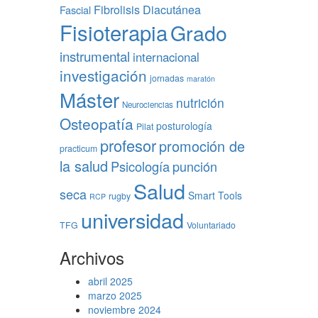
Fibrolisis Diacutánea
Fascial
Fisioterapia
Grado
instrumental
internacional
investigación
jornadas
maratón
Máster
nutrición
Neurociencias
Osteopatía
posturología
Pilat
profesor
promoción de
practicum
la salud
Psicología
punción
Salud
seca
Smart Tools
rugby
RCP
universidad
TFG
Voluntariado
Archivos
abril 2025
marzo 2025
noviembre 2024