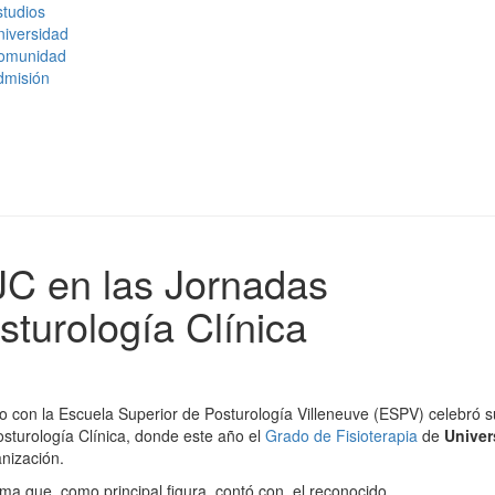
tudios
niversidad
omunidad
dmisión
CJC en las Jornadas
sturología Clínica
to con la Escuela Superior de Posturología Villeneuve (ESPV) celebró s
sturología Clínica, donde este año el
Grado de Fisioterapia
de
Univer
nización.
ma que, como principal figura, contó con el reconocido