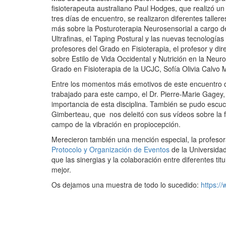
fisioterapeuta australiano Paul Hodges, que realizó un
tres días de encuentro, se realizaron diferentes talle
más sobre la Posturoterapia Neurosensorial a cargo del
Ultrafinas, el Taping Postural y las nuevas tecnología
profesores del Grado en Fisioterapia, el profesor y di
sobre Estilo de Vida Occidental y Nutrición en la Neu
Grado en Fisioterapia de la UCJC, Sofía Olivia Calvo M
Entre los momentos más emotivos de este encuentro d
trabajado para este campo, el Dr. Pierre-Marie Gagey,
importancia de esta disciplina. También se pudo escuc
Gimberteau, que nos deleitó con sus vídeos sobre la fa
campo de la vibración en propiocepción.
Merecieron también una mención especial, la profesor
Protocolo y Organización de Eventos
de la Universida
que las sinergias y la colaboración entre diferentes t
mejor.
Os dejamos una muestra de todo lo sucedido:
https:/