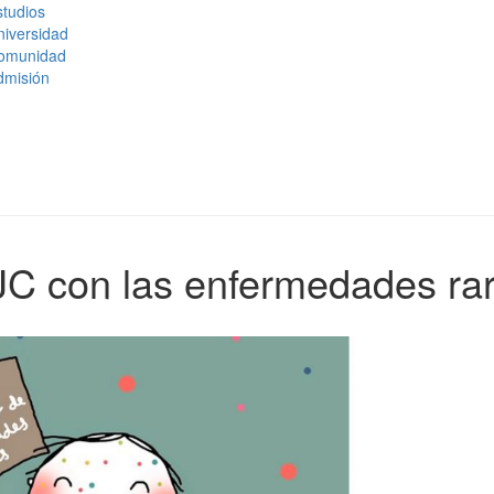
tudios
niversidad
omunidad
dmisión
CJC con las enfermedades ra