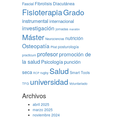
Fibrolisis Diacutánea
Fascial
Fisioterapia
Grado
instrumental
internacional
investigación
jornadas
maratón
Máster
nutrición
Neurociencias
Osteopatía
posturología
Pilat
profesor
promoción de
practicum
la salud
Psicología
punción
Salud
seca
Smart Tools
rugby
RCP
universidad
TFG
Voluntariado
Archivos
abril 2025
marzo 2025
noviembre 2024