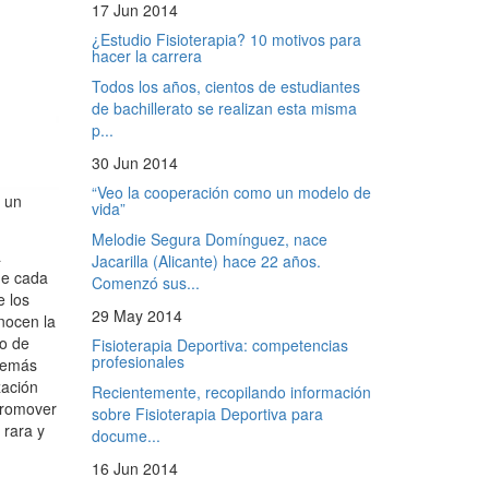
17 Jun 2014
¿Estudio Fisioterapia? 10 motivos para
hacer la carrera
Todos los años, cientos de estudiantes
de bachillerato se realizan esta misma
p...
30 Jun 2014
“Veo la cooperación como un modelo de
a un
vida”
Melodie Segura Domínguez, nace
a
Jacarilla (Alicante) hace 22 años.
de cada
Comenzó sus...
e los
29 May 2014
nocen la
do de
Fisioterapia Deportiva: competencias
profesionales
Además
zación
Recientemente, recopilando información
promover
sobre Fisioterapia Deportiva para
 rara y
docume...
16 Jun 2014