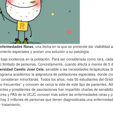
 Enfermedades Raras
, una fecha en la que se pretende dar visibilidad 
amiento especiales y ansían una solución a su patología.
aja incidencia en la población. Para ser considerada como rara, cad
o limitado de personas. Concretamente, cuando afecta a menos de 5 
ersidad Camilo José Cela
, sensible a las necesidades terapéuticas d
rograma académico la asignatura de poblaciones especiales, donde co
e consideran minoritarias. Todos los años, más 50 estudiantes del Gra
oco frecuentes” y conocen de cerca la vida de este tipo de pacientes. 
ientes y presidentes de asociaciones han impartido charlas de sensibili
fesores y PAS de la UCJC conocer más sobre las enfermedades raras y 
hay 3 millones de personas que tienen diagnosticada una enfermedad
 tratamiento.