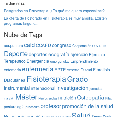
10 Jun 2014
Postgrados en Fisioterapia. ¿En qué me quiero especializar?
La oferta de Postgrado en Fisioterapia es muy amplia. Existen
programas largo, c...
Nube de Tags
cafd
congreso
CCAFD
acupuntura
Cooperación
COVID-19
Deporte
ecografía
deportes
ejercicio
Ejercicio
Terapéutico
Emergencia
Emprendimiento
emergencias
enfermería
EPTE
Fibrolisis
enfemería
experto
Fascial
Fisioterapia
Grado
Diacutánea
investigación
instrumental
internacional
jornadas
Máster
Osteopatía
nutrición
Pilat
Neurociencias
maratón
profesor
promoción de la salud
posturología
practicum
Salud
Psicología
punción seca
Smart Tools
rugby