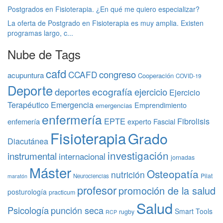
Postgrados en Fisioterapia. ¿En qué me quiero especializar?
La oferta de Postgrado en Fisioterapia es muy amplia. Existen
programas largo, c...
Nube de Tags
cafd
congreso
CCAFD
acupuntura
Cooperación
COVID-19
Deporte
ecografía
deportes
ejercicio
Ejercicio
Terapéutico
Emergencia
Emprendimiento
emergencias
enfermería
EPTE
Fibrolisis
enfemería
experto
Fascial
Fisioterapia
Grado
Diacutánea
investigación
instrumental
internacional
jornadas
Máster
Osteopatía
nutrición
Pilat
Neurociencias
maratón
profesor
promoción de la salud
posturología
practicum
Salud
Psicología
punción seca
Smart Tools
rugby
RCP