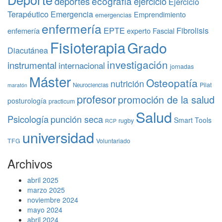
ecografía
deportes
ejercicio
Ejercicio
Terapéutico
Emergencia
Emprendimiento
emergencias
enfermería
EPTE
Fibrolisis
enfemería
experto
Fascial
Fisioterapia
Grado
Diacutánea
investigación
instrumental
internacional
jornadas
Máster
Osteopatía
nutrición
Pilat
Neurociencias
maratón
profesor
promoción de la salud
posturología
practicum
Salud
Psicología
punción seca
Smart Tools
rugby
RCP
universidad
TFG
Voluntariado
Archivos
abril 2025
marzo 2025
noviembre 2024
mayo 2024
abril 2024