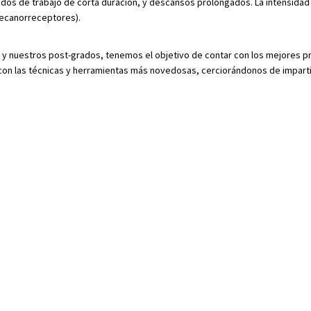
ríodos de trabajo de corta duración, y descansos prolongados. La intensida
mecanorreceptores).
, y nuestros post-grados, tenemos el objetivo de contar con los mejores p
 con las técnicas y herramientas más novedosas, cerciorándonos de imparti