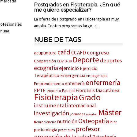
d marcada
Postgrados en Fisioterapia. ¿En qué
me quiero especializar?
La oferta de Postgrado en Fisioterapia es muy
rofesionales
amplia. Existen programas largo, c...
r una
NUBE DE TAGS
cafd
congreso
CCAFD
acupuntura
Deporte
deportes
Cooperación
COVID-19
ecografía
ejercicio
Ejercicio
Terapéutico
Emergencia
emergencias
enfermería
enfemería
Emprendimiento
EPTE
Fibrolisis Diacutánea
experto
Fascial
Fisioterapia
Grado
instrumental
internacional
Máster
investigación
jornadas
maratón
Osteopatía
nutrición
Pilat
Neurociencias
profesor
posturología
practicum
promoción de la salud
Psicología