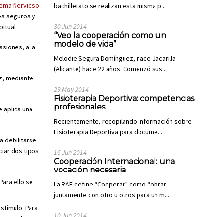
tema Nervioso
bachillerato se realizan esta misma p...
es seguros y
30 Jun 2014
itual.
“Veo la cooperación como un
modelo de vida”
asiones, a la
Melodie Segura Domínguez, nace Jacarilla
(Alicante) hace 22 años. Comenzó sus...
az, mediante
29 May 2014
Fisioterapia Deportiva: competencias
profesionales
e aplica una
Recientemente, recopilando información sobre
Fisioterapia Deportiva para docume...
a debilitarse
ciar dos tipos
16 Jun 2014
Cooperación Internacional: una
vocación necesaria
Para ello se
La RAE define “Cooperar” como “obrar
juntamente con otro u otros para un m...
stímulo. Para
10 Jun 2014