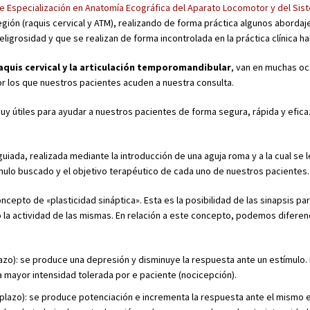
e Especialización en Anatomía Ecográfica del Aparato Locomotor y del Sis
gión (raquis cervical y ATM), realizando de forma práctica algunos abordaj
igrosidad y que se realizan de forma incontrolada en la práctica clínica hab
aquis cervical y la articulación temporomandibular
, van en muchas oc
or los que nuestros pacientes acuden a nuestra consulta.
y útiles para ayudar a nuestros pacientes de forma segura, rápida y efic
iada, realizada mediante la introducción de una aguja roma y a la cual se l
ímulo buscado y el objetivo terapéutico de cada uno de nuestros pacientes.
pto de «plasticidad sináptica». Esta es la posibilidad de las sinapsis par
o la actividad de las mismas. En relación a este concepto, podemos diferen
lazo): se produce una depresión y disminuye la respuesta ante un estímulo. 
 la mayor intensidad tolerada por e paciente (nocicepción).
o plazo): se produce potenciación e incrementa la respuesta ante el mismo e