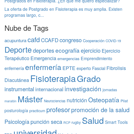
Postgrados en Fisioterapia. ¿En qué me quiero especializar?
La oferta de Postgrado en Fisioterapia es muy amplia. Existen
programas largo, c...
Nube de Tags
cafd
congreso
CCAFD
acupuntura
Cooperación
COVID-19
Deporte
ecografía
deportes
ejercicio
Ejercicio
Terapéutico
Emergencia
Emprendimiento
emergencias
enfermería
EPTE
Fibrolisis
enfemería
experto
Fascial
Fisioterapia
Grado
Diacutánea
investigación
instrumental
internacional
jornadas
Máster
Osteopatía
nutrición
Pilat
Neurociencias
maratón
profesor
promoción de la salud
posturología
practicum
Salud
Psicología
punción seca
Smart Tools
rugby
RCP
universidad