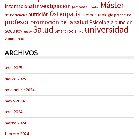
Máster
investigación
internacional
jornadas
maratón
Osteopatía
nutrición
posturología
Pilat
practicum
Neurociencias
profesor
promoción de la salud
Psicología
punción
Salud
universidad
seca
Smart Tools
rugby
TFG
RCP
Voluntariado
ARCHIVOS
abril 2025
marzo 2025
noviembre 2024
mayo 2024
abril 2024
marzo 2024
febrero 2024