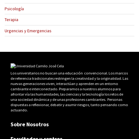
Psicología
Terapia
Urgencias y Emergencias
Los universitarios no buscan una educación convencional. Los marcos
de referencia tradicionales restringen la creatividad y la originalidad. Las
nuevas generaciones viven, interactúan y aprenden en un entorno
cambiante e interconectado. Preparamos a nuestros alumnos para
afrontar vía las humanidades, las ciencias y la tecnología los retos de
una sociedad dinámica y de unas profesiones cambiantes. Personas
dispuestas a reflexionar, debatir y asumir riesgos, tanto pensando como
actuando.
Sobre Nosotros
Facultades y centros