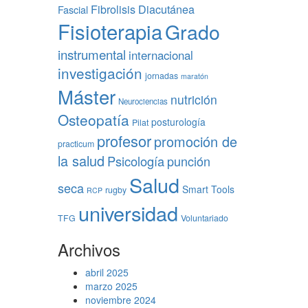
Fibrolisis Diacutánea
Fascial
Fisioterapia
Grado
instrumental
internacional
investigación
jornadas
maratón
Máster
nutrición
Neurociencias
Osteopatía
posturología
Pilat
profesor
promoción de
practicum
la salud
Psicología
punción
Salud
seca
Smart Tools
rugby
RCP
universidad
TFG
Voluntariado
Archivos
abril 2025
marzo 2025
noviembre 2024