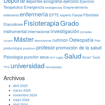
Deporte
ecografía
deportes
ejercicio
Ejercicio
Terapéutico
Emergencia
Emprendimiento
emergencias
enfermería
EPTE
Fibrolisis
enfemería
experto
Fascial
Fisioterapia
Grado
Diacutánea
investigación
instrumental
internacional
jornadas
Máster
Osteopatía
nutrición
Pilat
Neurociencias
maratón
profesor
promoción de la salud
posturología
practicum
Salud
Psicología
punción seca
Smart Tools
rugby
RCP
universidad
TFG
Voluntariado
Archivos
abril 2025
marzo 2025
noviembre 2024
mayo 2024
abril 2024