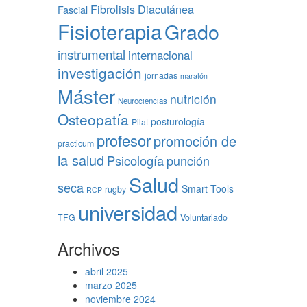
Fibrolisis Diacutánea
Fascial
Fisioterapia
Grado
instrumental
internacional
investigación
jornadas
maratón
Máster
nutrición
Neurociencias
Osteopatía
posturología
Pilat
profesor
promoción de
practicum
la salud
Psicología
punción
Salud
seca
Smart Tools
rugby
RCP
universidad
TFG
Voluntariado
Archivos
abril 2025
marzo 2025
noviembre 2024