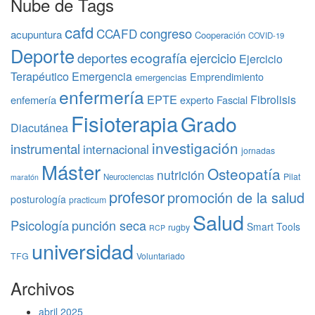
Nube de Tags
cafd
congreso
CCAFD
acupuntura
Cooperación
COVID-19
Deporte
ecografía
deportes
ejercicio
Ejercicio
Terapéutico
Emergencia
Emprendimiento
emergencias
enfermería
EPTE
Fibrolisis
enfemería
experto
Fascial
Fisioterapia
Grado
Diacutánea
investigación
instrumental
internacional
jornadas
Máster
Osteopatía
nutrición
Pilat
Neurociencias
maratón
profesor
promoción de la salud
posturología
practicum
Salud
Psicología
punción seca
Smart Tools
rugby
RCP
universidad
TFG
Voluntariado
Archivos
abril 2025