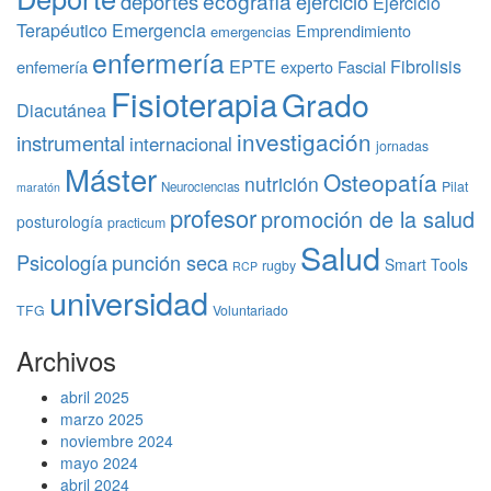
ecografía
deportes
ejercicio
Ejercicio
Terapéutico
Emergencia
Emprendimiento
emergencias
enfermería
EPTE
Fibrolisis
enfemería
experto
Fascial
Fisioterapia
Grado
Diacutánea
investigación
instrumental
internacional
jornadas
Máster
Osteopatía
nutrición
Pilat
Neurociencias
maratón
profesor
promoción de la salud
posturología
practicum
Salud
Psicología
punción seca
Smart Tools
rugby
RCP
universidad
TFG
Voluntariado
Archivos
abril 2025
marzo 2025
noviembre 2024
mayo 2024
abril 2024