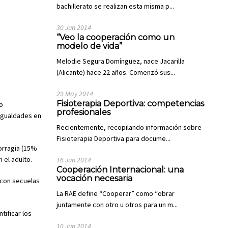
bachillerato se realizan esta misma p...
30 Jun 2014
“Veo la cooperación como un
modelo de vida”
Melodie Segura Domínguez, nace Jacarilla
(Alicante) hace 22 años. Comenzó sus...
29 May 2014
Fisioterapia Deportiva: competencias
ño
profesionales
sigualdades en
Recientemente, recopilando información sobre
Fisioterapia Deportiva para docume...
orragia (15%
 el adulto.
16 Jun 2014
Cooperación Internacional: una
vocación necesaria
 con secuelas
La RAE define “Cooperar” como “obrar
juntamente con otro u otros para un m...
tificar los
10 Jun 2014