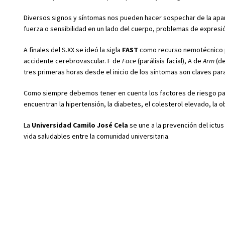
Diversos signos y síntomas nos pueden hacer sospechar de la aparic
fuerza o sensibilidad en un lado del cuerpo, problemas de expresió
A finales del S.XX se ideó la sigla
FAST
como recurso nemotécnico pa
accidente cerebrovascular. F de
Face
(parálisis facial), A de
Arm
(d
tres primeras horas desde el inicio de los síntomas son claves para
Como siempre debemos tener en cuenta los factores de riesgo para p
encuentran la hipertensión, la diabetes, el colesterol elevado, la
La
Universidad Camilo José Cela
se une a la prevención del ictus
vida saludables entre la comunidad universitaria.