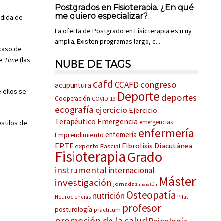
Postgrados en Fisioterapia. ¿En qué
me quiero especializar?
rdida de
La oferta de Postgrado en Fisioterapia es muy
amplia. Existen programas largo, c...
 caso de
de
Time
(las
NUBE DE TAGS
cafd
congreso
CCAFD
acupuntura
 ellos se
Deporte
deportes
Cooperación
COVID-19
ecografía
ejercicio
Ejercicio
Terapéutico
Emergencia
emergencias
estilos de
enfermería
enfemería
Emprendimiento
EPTE
Fibrolisis Diacutánea
experto
Fascial
Fisioterapia
Grado
instrumental
internacional
Máster
investigación
jornadas
maratón
Osteopatía
nutrición
Pilat
Neurociencias
profesor
posturología
practicum
promoción de la salud
Psicología