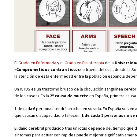
El
Grado en Enfermería
y el
Grado en Fisioterapia
de la
Universida
«
Comprometidos contra el ictus
» a través del cual, desde la 
la atención de esta enfermedad entre la población española depend
Un ICTUS es un trastorno brusco de la circulación sanguínea cere
de los casos). Es la
2ª causa de muerte
en España, primera causa e
1 de cada 6 personas tendrá un ictus en su vida. En España se ve
que causan discapacidad o fallecen.
1 de cada 2 personas no se 
El daño cerebral producido tras un ictus depende del tiempo que du
síntomas para actuar con rapidez puede mejorar significativament