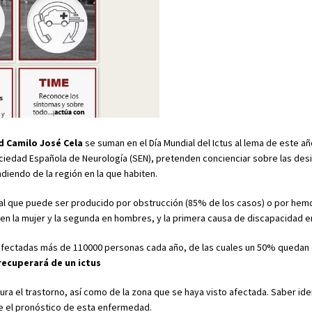
d Camilo José Cela
se suman en el Día Mundial del Ictus al lema de este a
Sociedad Española de Neurología (SEN), pretenden concienciar sobre las de
iendo de la región en la que habiten.
bral que puede ser producido por obstrucción (85% de los casos) o por hem
n la mujer y la segunda en hombres, y la primera causa de discapacidad en
n afectadas más de 110000 personas cada año, de las cuales un 50% quedan
recuperará de un ictus
ra el trastorno, así como de la zona que se haya visto afectada. Saber iden
e el pronóstico de esta enfermedad.