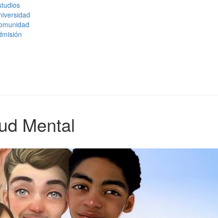
tudios
niversidad
omunidad
dmisión
lud Mental