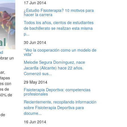
17 Jun 2014
¿Estudio Fisioterapia? 10 motivos para
hacer la carrera
Todos los años, cientos de estudiantes
de bachillerato se realizan esta misma
p...
30 Jun 2014
“Veo la cooperación como un modelo de
ad
vida”
ebrar un
Melodie Segura Domínguez, nace
Jacarilla (Alicante) hace 22 años.
ar,
Comenzó sus...
etapas
29 May 2014
nes con
es de
Fisioterapia Deportiva: competencias
profesionales
 40% de
Recientemente, recopilando información
sobre Fisioterapia Deportiva para
docume...
 de
16 Jun 2014