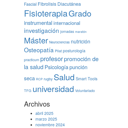
Fibrolisis Diacutánea
Fascial
Fisioterapia
Grado
instrumental
internacional
investigación
jornadas
maratón
Máster
nutrición
Neurociencias
Osteopatía
posturología
Pilat
profesor
promoción de
practicum
la salud
Psicología
punción
Salud
seca
Smart Tools
rugby
RCP
universidad
TFG
Voluntariado
Archivos
abril 2025
marzo 2025
noviembre 2024