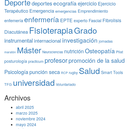
Deporte
ecografía
deportes
ejercicio
Ejercicio
Terapéutico
Emergencia
Emprendimiento
emergencias
enfermería
EPTE
Fibrolisis
enfemería
experto
Fascial
Fisioterapia
Grado
Diacutánea
investigación
instrumental
internacional
jornadas
Máster
Osteopatía
nutrición
Pilat
Neurociencias
maratón
profesor
promoción de la salud
posturología
practicum
Salud
Psicología
punción seca
Smart Tools
rugby
RCP
universidad
TFG
Voluntariado
Archivos
abril 2025
marzo 2025
noviembre 2024
mayo 2024