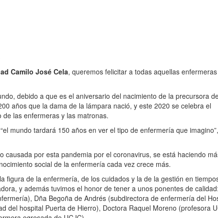
dad Camilo José Cela
, queremos felicitar a todas aquellas enfermeras
ndo, debido a que es el aniversario del nacimiento de la precursora de
00 años que la dama de la lámpara nació, y este 2020 se celebra el
o de las enfermeras y las matronas.
 “el mundo tardará 150 años en ver el tipo de enfermería que imagino”,
do causada por esta pandemia por el coronavirus, se está haciendo má
onocimiento social de la enfermería cada vez crece más.
 figura de la enfermería, de los cuidados y la de la gestión en tiempo
dora, y además tuvimos el honor de tener a unos ponentes de calidad:
nfermería), Dña Begoña de Andrés (subdirectora de enfermería del Hos
dad del hospital Puerta de Hierro), Doctora Raquel Moreno (profesora 
ermera egresada de UCJC).