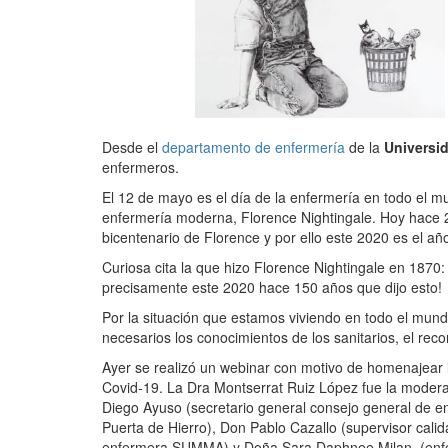
Desde el
departamento de enfermería
de la
Universi
enfermeros.
El 12 de mayo es el día de la enfermería en todo el mu
enfermería moderna, Florence Nightingale. Hoy hace 2
bicentenario de Florence y por ello este 2020 es el añ
Curiosa cita la que hizo Florence Nightingale en 1870:
precisamente este 2020 hace 150 años que dijo esto!
Por la situación que estamos viviendo en todo el mun
necesarios los conocimientos de los sanitarios, el rec
Ayer se realizó un webinar con motivo de homenajear la
Covid-19. La Dra Montserrat Ruiz López fue la modera
Diego Ayuso (secretario general consejo general de e
Puerta de Hierro), Don Pablo Cazallo (supervisor cali
enfermera SUMMA) y Doña Sara Daphnee Milan (enf