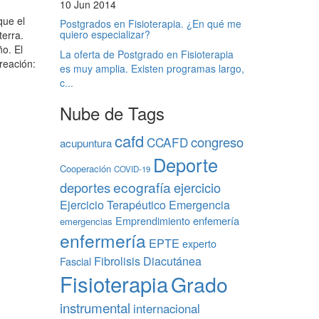
10 Jun 2014
que el
Postgrados en Fisioterapia. ¿En qué me
quiero especializar?
terra.
o. El
La oferta de Postgrado en Fisioterapia
reación:
es muy amplia. Existen programas largo,
c...
Nube de Tags
cafd
congreso
CCAFD
acupuntura
Deporte
Cooperación
COVID-19
ecografía
deportes
ejercicio
Ejercicio Terapéutico
Emergencia
Emprendimiento
enfemería
emergencias
enfermería
EPTE
experto
Fibrolisis Diacutánea
Fascial
Fisioterapia
Grado
instrumental
internacional