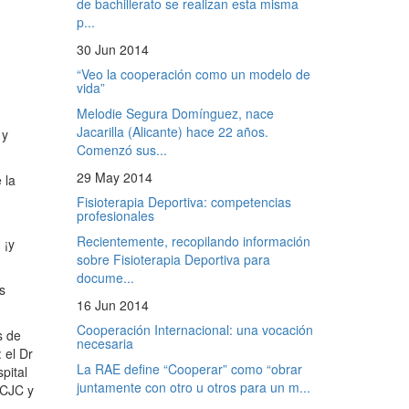
de bachillerato se realizan esta misma
p...
30 Jun 2014
“Veo la cooperación como un modelo de
vida”
Melodie Segura Domínguez, nace
Jacarilla (Alicante) hace 22 años.
 y
Comenzó sus...
29 May 2014
 la
Fisioterapia Deportiva: competencias
profesionales
Recientemente, recopilando información
 ¡y
sobre Fisioterapia Deportiva para
docume...
s
16 Jun 2014
Cooperación Internacional: una vocación
s de
necesaria
 el Dr
La RAE define “Cooperar” como “obrar
pital
juntamente con otro u otros para un m...
UCJC y