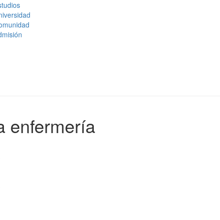
tudios
niversidad
omunidad
dmisión
la enfermería