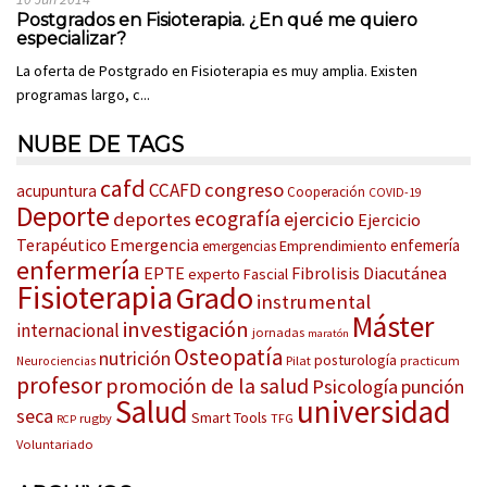
Postgrados en Fisioterapia. ¿En qué me quiero
especializar?
La oferta de Postgrado en Fisioterapia es muy amplia. Existen
programas largo, c...
NUBE DE TAGS
cafd
congreso
CCAFD
acupuntura
Cooperación
COVID-19
Deporte
ecografía
deportes
ejercicio
Ejercicio
Terapéutico
Emergencia
enfemería
Emprendimiento
emergencias
enfermería
EPTE
Fibrolisis Diacutánea
experto
Fascial
Fisioterapia
Grado
instrumental
Máster
investigación
internacional
jornadas
maratón
Osteopatía
nutrición
posturología
Pilat
practicum
Neurociencias
profesor
promoción de la salud
Psicología
punción
Salud
universidad
seca
Smart Tools
rugby
TFG
RCP
Voluntariado