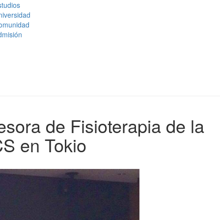
tudios
niversidad
omunidad
dmisión
esora de Fisioterapia de la
CS en Tokio