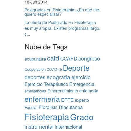
10 Jun 2014
Postgrados en Fisioterapia. ¿En qué me
quiero especializar?
La oferta de Postgrado en Fisioterapia
es muy amplia. Existen programas largo,
c...
Nube de Tags
cafd
congreso
CCAFD
acupuntura
Deporte
Cooperación
COVID-19
ecografía
deportes
ejercicio
Ejercicio Terapéutico
Emergencia
Emprendimiento
enfemería
emergencias
enfermería
EPTE
experto
Fibrolisis Diacutánea
Fascial
Fisioterapia
Grado
instrumental
internacional