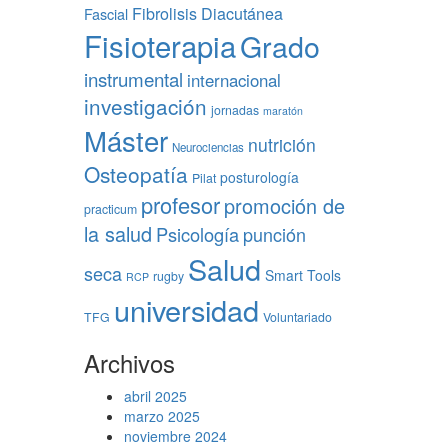
Fibrolisis Diacutánea
Fascial
Fisioterapia
Grado
instrumental
internacional
investigación
jornadas
maratón
Máster
nutrición
Neurociencias
Osteopatía
posturología
Pilat
profesor
promoción de
practicum
la salud
Psicología
punción
Salud
seca
Smart Tools
rugby
RCP
universidad
TFG
Voluntariado
Archivos
abril 2025
marzo 2025
noviembre 2024