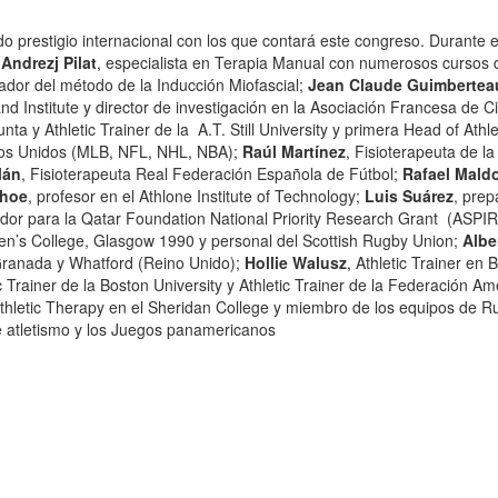
o prestigio internacional con los que contará este congreso. Durante 
e
Andrezj Pilat
, especialista en Terapia Manual con numerosos cursos 
ador del método de la Inducción Miofascial;
Jean Claude Guimbertea
nd Institute y director de investigación en la Asociación Francesa de C
unta y Athletic Trainer de la A.T. Still University y primera Head of Athle
ados Unidos (MLB, NFL, NHL, NBA);
Raúl Martínez
, Fisioterapeuta de la
lán
, Fisioterapeuta Real Federación Española de Fútbol;
Rafael Mald
ohoe
, profesor en el Athlone Institute of Technology;
Luis Suárez
, prep
igador para la Qatar Foundation National Priority Research Grant (ASPI
en’s College, Glasgow 1990 y personal del Scottish Rugby Union;
Albe
, Granada y Whatford (Reino Unido);
Hollie Walusz
, Athletic Trainer en 
c Trainer de la Boston University y Athletic Trainer de la Federación A
Athletic Therapy en el Sheridan College y miembro de los equipos de 
 atletismo y los Juegos panamericanos