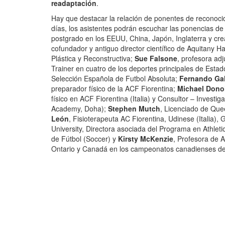
readaptación
.
Hay que destacar la relación de ponentes de reconocid
días, los asistentes podrán escuchar las ponencias d
postgrado en los EEUU, China, Japón, Inglaterra y cre
cofundador y antiguo director científico de Aquitany Ha
Plástica y Reconstructiva;
Sue Falsone
, profesora adj
Trainer en cuatro de los deportes principales de Est
Selección Española de Futbol Absoluta;
Fernando Ga
preparador físico de la ACF Fiorentina;
Michael Don
físico en ACF Fiorentina (Italia) y Consultor – Invest
Academy, Doha);
Stephen Mutch
, Licenciado de Que
León
, Fisioterapeuta AC Fiorentina, Udinese (Italia)
University, Directora asociada del Programa en Athleti
de Fútbol (Soccer) y
Kirsty McKenzie
, Profesora de 
Ontario y Canadá en los campeonatos canadienses de