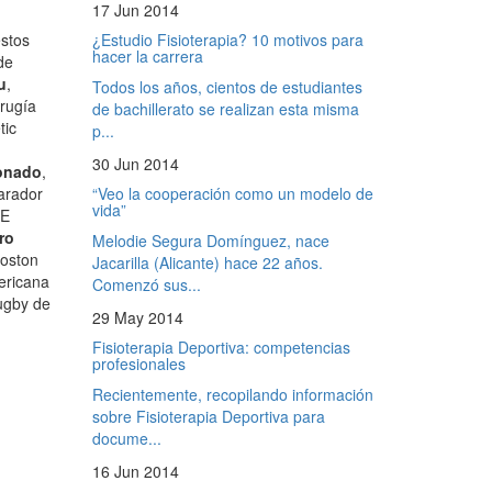
17 Jun 2014
¿Estudio Fisioterapia? 10 motivos para
estos
hacer la carrera
de
u
,
Todos los años, cientos de estudiantes
irugía
de bachillerato se realizan esta misma
tic
p...
30 Jun 2014
onado
,
“Veo la cooperación como un modelo de
arador
vida”
RE
ro
Melodie Segura Domínguez, nace
Boston
Jacarilla (Alicante) hace 22 años.
mericana
Comenzó sus...
Rugby de
29 May 2014
Fisioterapia Deportiva: competencias
profesionales
Recientemente, recopilando información
sobre Fisioterapia Deportiva para
docume...
16 Jun 2014