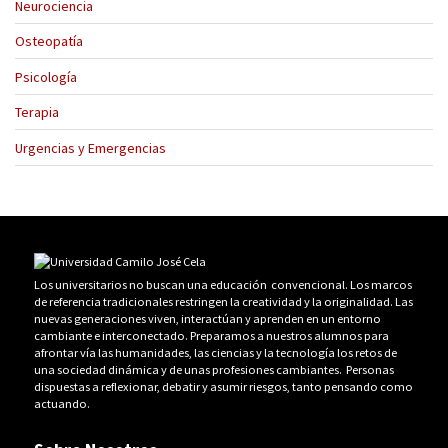
Neurociencia
Osteopatía
Psicología
Terapia
Urgencias y Emergencias
Los universitarios no buscan una educación convencional. Los marcos
de referencia tradicionales restringen la creatividad y la originalidad. Las
nuevas generaciones viven, interactúan y aprenden en un entorno
cambiante e interconectado. Preparamos a nuestros alumnos para
afrontar vía las humanidades, las ciencias y la tecnología los retos de
una sociedad dinámica y de unas profesiones cambiantes. Personas
dispuestas a reflexionar, debatir y asumir riesgos, tanto pensando como
actuando.