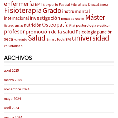
enfermería
EPTE
Fibrolisis Diacutánea
experto
Fascial
Fisioterapia
Grado
instrumental
Máster
investigación
internacional
jornadas
maratón
Osteopatía
nutrición
posturología
Pilat
practicum
Neurociencias
profesor
promoción de la salud
Psicología
punción
Salud
universidad
seca
Smart Tools
rugby
TFG
RCP
Voluntariado
ARCHIVOS
abril 2025
marzo 2025
noviembre 2024
mayo 2024
abril 2024
marzo 2024