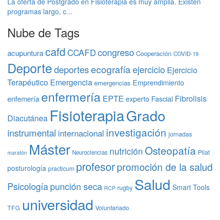
La oferta de Postgrado en Fisioterapia es muy amplia. Existen
programas largo, c...
Nube de Tags
cafd
congreso
CCAFD
acupuntura
Cooperación
COVID-19
Deporte
ecografía
deportes
ejercicio
Ejercicio
Terapéutico
Emergencia
Emprendimiento
emergencias
enfermería
EPTE
Fibrolisis
enfemería
experto
Fascial
Fisioterapia
Grado
Diacutánea
investigación
instrumental
internacional
jornadas
Máster
Osteopatía
nutrición
Pilat
Neurociencias
maratón
profesor
promoción de la salud
posturología
practicum
Salud
Psicología
punción seca
Smart Tools
rugby
RCP
universidad
TFG
Voluntariado