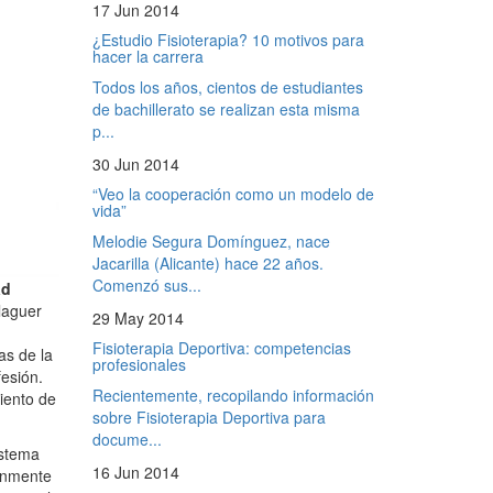
17 Jun 2014
¿Estudio Fisioterapia? 10 motivos para
hacer la carrera
Todos los años, cientos de estudiantes
de bachillerato se realizan esta misma
p...
30 Jun 2014
“Veo la cooperación como un modelo de
vida”
Melodie Segura Domínguez, nace
Jacarilla (Alicante) hace 22 años.
Comenzó sus...
ad
alaguer
29 May 2014
Fisioterapia Deportiva: competencias
as de la
profesionales
fesión.
Recientemente, recopilando información
iento de
sobre Fisioterapia Deportiva para
docume...
istema
16 Jun 2014
múnmente