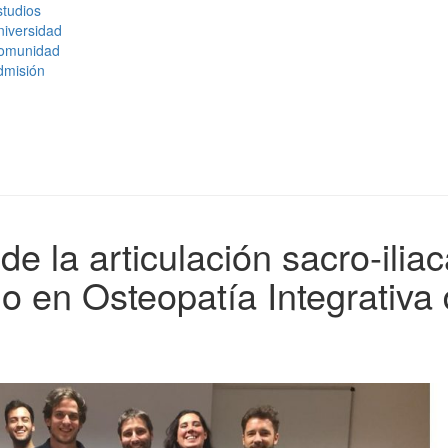
tudios
niversidad
omunidad
dmisión
e la articulación sacro-ilia
io en Osteopatía Integrativa