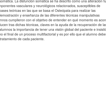
 somática. La disfunción somática se ha descrito como una alteración f
omponentes vasculares y neurológicos relacionados, susceptibles de
bases teóricas en las que se basa el Osteópata para realizar las
demostración y enseñanza de las diferentes técnicas manipulativas
alumnos cumplieron con el objetivo de entender en qué momento es acon
ucen tras dichas técnicas, claves en la ayuda de la recuperación de la
lumnos la importancia de tener una visión global del paciente e insisti
o el final de un proceso multifactorial y es por ello que el alumno deb
 tratamiento de cada paciente.