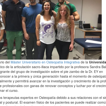
rio del
Máster Universitario en Osteopatía Integrativa
de la
Universid
co de la articulación sacro-iliaca impartido por la profesora Sandra B
tegrante del grupo de investigación sobre el pie zambo de la Dr. EY en
onocer a la primera y única generación hasta el momento de osteópat
lmente y permitirá avanzar en la investigación y crecimiento de la pro
e profesionales con ganas de renovar conceptos y luchar por el crecim
nar el curso.
 los terapeutas expertos en Osteopatía debido a sus relaciones con el s
ral y postural. El examen físico de los pacientes se puede realizar co