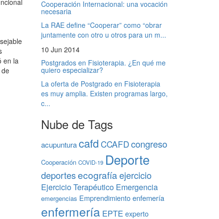
uncional
Cooperación Internacional: una vocación
necesaria
La RAE define “Cooperar” como “obrar
juntamente con otro u otros para un m...
sejable
10 Jun 2014
s
ó en la
Postgrados en Fisioterapia. ¿En qué me
quiero especializar?
e de
La oferta de Postgrado en Fisioterapia
es muy amplia. Existen programas largo,
c...
Nube de Tags
cafd
congreso
CCAFD
acupuntura
Deporte
Cooperación
COVID-19
ecografía
deportes
ejercicio
Ejercicio Terapéutico
Emergencia
Emprendimiento
enfemería
emergencias
enfermería
EPTE
experto