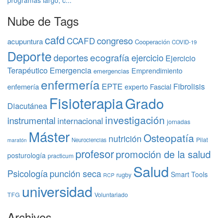
Nube de Tags
cafd
congreso
CCAFD
acupuntura
Cooperación
COVID-19
Deporte
ecografía
deportes
ejercicio
Ejercicio
Terapéutico
Emergencia
Emprendimiento
emergencias
enfermería
EPTE
Fibrolisis
enfemería
experto
Fascial
Fisioterapia
Grado
Diacutánea
investigación
instrumental
internacional
jornadas
Máster
Osteopatía
nutrición
Pilat
Neurociencias
maratón
profesor
promoción de la salud
posturología
practicum
Salud
Psicología
punción seca
Smart Tools
rugby
RCP
universidad
TFG
Voluntariado
Archivos