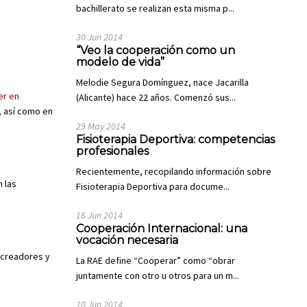
bachillerato se realizan esta misma p...
30 Jun 2014
“Veo la cooperación como un
modelo de vida”
Melodie Segura Domínguez, nace Jacarilla
er en
(Alicante) hace 22 años. Comenzó sus...
l, así como en
29 May 2014
Fisioterapia Deportiva: competencias
profesionales
Recientemente, recopilando información sobre
 las
Fisioterapia Deportiva para docume...
16 Jun 2014
Cooperación Internacional: una
vocación necesaria
 creadores y
La RAE define “Cooperar” como “obrar
juntamente con otro u otros para un m...
10 Jun 2014