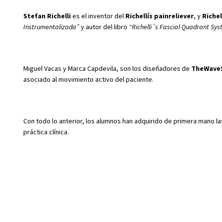
Stefan
Richelli
es el inventor del
Richellís painreliever
, y
Riche
Instrumentalizada”
y autor del libro
“Richelli´s Fascial Quadrant Sys
Miguel Vacas y Marca Capdevila, son los diseñadores de
TheWave
asociado al movimiento activo del paciente.
Con todo lo anterior, los alumnos han adquirido de primera mano las
práctica clínica.