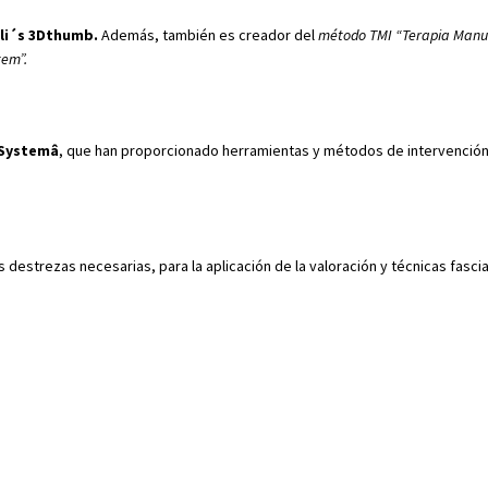
lli´s 3Dthumb.
Además,
también es creador del
método TMI “Terapia Manu
tem”.
System
â
, que han proporcionado herramientas y métodos de intervención 
 destrezas necesarias, para la aplicación de la valoración y técnicas fasci