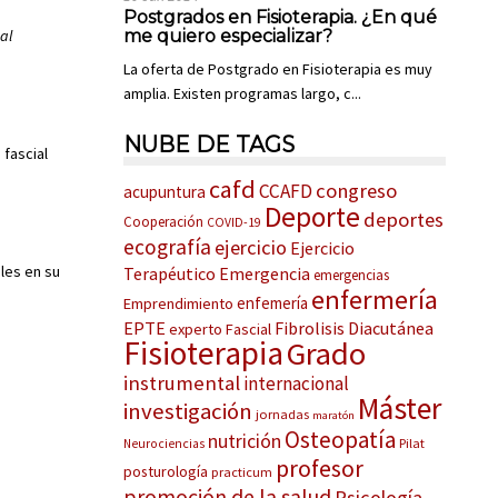
Postgrados en Fisioterapia. ¿En qué
al
me quiero especializar?
La oferta de Postgrado en Fisioterapia es muy
amplia. Existen programas largo, c...
NUBE DE TAGS
fascial
cafd
congreso
CCAFD
acupuntura
Deporte
deportes
Cooperación
COVID-19
ecografía
ejercicio
Ejercicio
ales en su
Terapéutico
Emergencia
emergencias
enfermería
enfemería
Emprendimiento
EPTE
Fibrolisis Diacutánea
experto
Fascial
Fisioterapia
Grado
instrumental
internacional
Máster
investigación
jornadas
maratón
Osteopatía
nutrición
Pilat
Neurociencias
profesor
posturología
practicum
promoción de la salud
Psicología