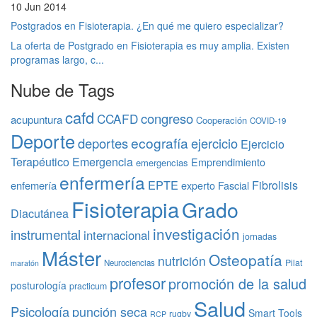
10 Jun 2014
Postgrados en Fisioterapia. ¿En qué me quiero especializar?
La oferta de Postgrado en Fisioterapia es muy amplia. Existen
programas largo, c...
Nube de Tags
cafd
congreso
CCAFD
acupuntura
Cooperación
COVID-19
Deporte
ecografía
deportes
ejercicio
Ejercicio
Terapéutico
Emergencia
Emprendimiento
emergencias
enfermería
EPTE
Fibrolisis
enfemería
experto
Fascial
Fisioterapia
Grado
Diacutánea
investigación
instrumental
internacional
jornadas
Máster
Osteopatía
nutrición
Pilat
Neurociencias
maratón
profesor
promoción de la salud
posturología
practicum
Salud
Psicología
punción seca
Smart Tools
rugby
RCP