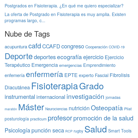
Postgrados en Fisioterapia. ¿En qué me quiero especializar?
La oferta de Postgrado en Fisioterapia es muy amplia. Existen
programas largo, c...
Nube de Tags
cafd
congreso
CCAFD
acupuntura
Cooperación
COVID-19
Deporte
ecografía
deportes
ejercicio
Ejercicio
Terapéutico
Emergencia
Emprendimiento
emergencias
enfermería
EPTE
Fibrolisis
enfemería
experto
Fascial
Fisioterapia
Grado
Diacutánea
investigación
instrumental
internacional
jornadas
Máster
Osteopatía
nutrición
Pilat
Neurociencias
maratón
profesor
promoción de la salud
posturología
practicum
Salud
Psicología
punción seca
Smart Tools
rugby
RCP