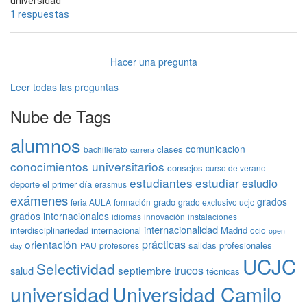
universidad
1 respuestas
Hacer una pregunta
Leer todas las preguntas
Nube de Tags
alumnos
comunicacion
clases
bachillerato
carrera
conocimientos universitarios
consejos
curso de verano
estudiantes
estudiar
estudio
deporte
el primer día
erasmus
exámenes
grados
grado
feria AULA
formación
grado exclusivo ucjc
grados internacionales
idiomas
innovación
instalaciones
internacionalidad
interdisciplinariedad
internacional
Madrid
ocio
open
prácticas
orientación
salidas profesionales
PAU
profesores
day
UCJC
Selectividad
trucos
septiembre
salud
técnicas
universidad
Universidad Camilo