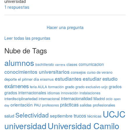
universidad
1 respuestas
Hacer una pregunta
Leer todas las preguntas
Nube de Tags
alumnos
comunicacion
clases
bachillerato
carrera
conocimientos universitarios
consejos
curso de verano
estudiantes
estudiar
estudio
deporte
el primer día
erasmus
exámenes
grados
grado
feria AULA
formación
grado exclusivo ucjc
grados internacionales
idiomas
innovación
instalaciones
internacionalidad
interdisciplinariedad
internacional
Madrid
ocio
open
prácticas
orientación
salidas profesionales
PAU
profesores
day
UCJC
Selectividad
trucos
septiembre
salud
técnicas
universidad
Universidad Camilo