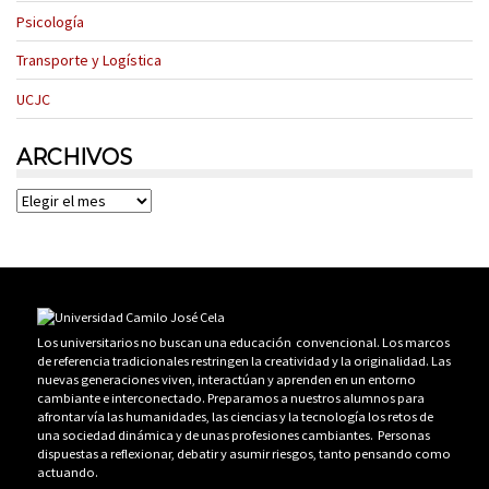
Psicología
Transporte y Logística
UCJC
ARCHIVOS
Archivos
Los universitarios no buscan una educación convencional. Los marcos
de referencia tradicionales restringen la creatividad y la originalidad. Las
nuevas generaciones viven, interactúan y aprenden en un entorno
cambiante e interconectado. Preparamos a nuestros alumnos para
afrontar vía las humanidades, las ciencias y la tecnología los retos de
una sociedad dinámica y de unas profesiones cambiantes. Personas
dispuestas a reflexionar, debatir y asumir riesgos, tanto pensando como
actuando.