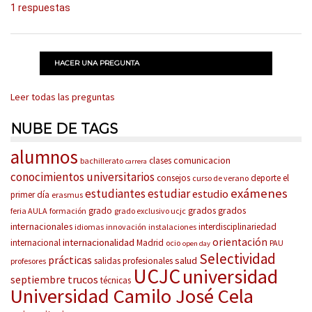
1 respuestas
HACER UNA PREGUNTA
Leer todas las preguntas
NUBE DE TAGS
alumnos
comunicacion
clases
bachillerato
carrera
conocimientos universitarios
consejos
deporte
el
curso de verano
exámenes
estudiantes
estudiar
estudio
primer día
erasmus
grados
grados
grado
feria AULA
formación
grado exclusivo ucjc
internacionales
interdisciplinariedad
idiomas
innovación
instalaciones
orientación
internacionalidad
internacional
Madrid
ocio
PAU
open day
Selectividad
prácticas
salud
salidas profesionales
profesores
UCJC
universidad
trucos
septiembre
técnicas
Universidad Camilo José Cela