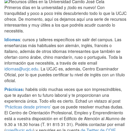
Primeros días en la universidad y ¡todo es nuevo! Con
tranquilidad y poco a poco iréis descubriendo todo lo que la UCJC
ofrece. De momento, aquí os dejamos aquí una serie de recursos
interesantes y muy útiles a los que podréis acudir cuando lo
necesitéis.
Idiomas
: cursos y talleres específicos sin salir del campus. Las
enseñanzas más habituales son alemán, inglés, francés o
italiano, además de otros idiomas interesantes que también se
ofertan como árabe, chino mandarín, ruso o portugués. Toda la
información que necesitéis, a través de este email
idiomas@ucjc.edu
. La UCJC es, además, Centro Examinador
Oficial, por lo que puedes certificar tu nivel de inglés con un título
oficial.
Prácticas
:
habéis oído muchas veces que son imprescindibles,
que te ayudan en tu futuro laboral y te proporcionan una
experiencia única. Todo ello es cierto. Echad un vistazo al post
‘Prácticas desde primero’
que os puede resolver muchas dudas.
El Centro de Orientación Profesional, Empleo y Emprendimiento
está a vuestra disposición en el Edificio de Atención al Alumno de
9.30 a 18.30 horas (T. 91 815 31 31). Podéis contactar por email
(
coie@ucjc.edu
) y seguirles en la cuenta
de Twitter de COIE
.