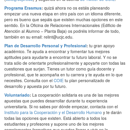
Programa Erasmus
:
quizá ahora no os estáis planeando
empezar una nueva etapa en otro país con un idioma diferente,
pero es bueno que sepáis que existen muchas opciones en este
sentido. En la Oficina de Relaciones Internacionales (Edificio de
Atención al Alumno – Planta Baja) os podréis informar de todo,
también en su email: relint@ucjc.edu.
Plan de Desarrollo Personal y Profesional
:
tu gran apoyo
académico. Te ayuda a encontrar y fomentar tus mejores
aptitudes para ayudarte a encontrar tu futuro laboral. Y no se
trata sólo de orientarte profesionalmente y apoyarte con todas las
cuestiones que surjan. Tienes un tutor como guía docente y
profesional, que te acompaña en tu carrera y te ayuda en lo que
necesites. Consulta con el
COIE
tu plan personalizado de
desarrollo y apuesta por tu futuro.
Voluntariado
:
La cooperación solidaria es una de las mejores
apuestas que puedes desarrollar durante tu experiencia
universitaria. Si no sabes por dónde empezar, contacta con el
Instituto para la Cooperación y el Desarrollo Humano
y te darán
todas las opciones que existen. Está abierto a todos los
estudiantes y profesores y supone uno de los mejores
complementos formativos que puedes llegar a vivir en la