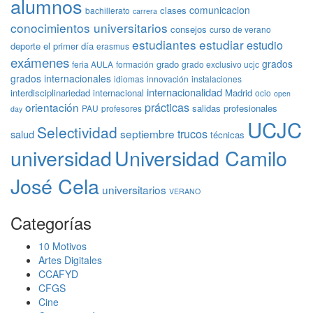
alumnos
comunicacion
clases
bachillerato
carrera
conocimientos universitarios
consejos
curso de verano
estudiantes
estudiar
estudio
deporte
el primer día
erasmus
exámenes
grados
grado
feria AULA
formación
grado exclusivo ucjc
grados internacionales
idiomas
innovación
instalaciones
internacionalidad
interdisciplinariedad
internacional
Madrid
ocio
open
prácticas
orientación
salidas profesionales
PAU
profesores
day
UCJC
Selectividad
trucos
septiembre
salud
técnicas
universidad
Universidad Camilo
José Cela
universitarios
VERANO
Categorías
10 Motivos
Artes Digitales
CCAFYD
CFGS
Cine