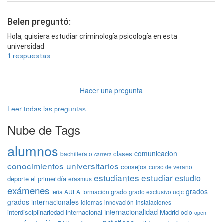
Belen preguntó:
Hola, quisiera estudiar criminología psicología en esta
universidad
1 respuestas
Hacer una pregunta
Leer todas las preguntas
Nube de Tags
alumnos
comunicacion
clases
bachillerato
carrera
conocimientos universitarios
consejos
curso de verano
estudiantes
estudiar
estudio
deporte
el primer día
erasmus
exámenes
grados
grado
feria AULA
formación
grado exclusivo ucjc
grados internacionales
idiomas
innovación
instalaciones
internacionalidad
interdisciplinariedad
internacional
Madrid
ocio
open
prácticas
orientación