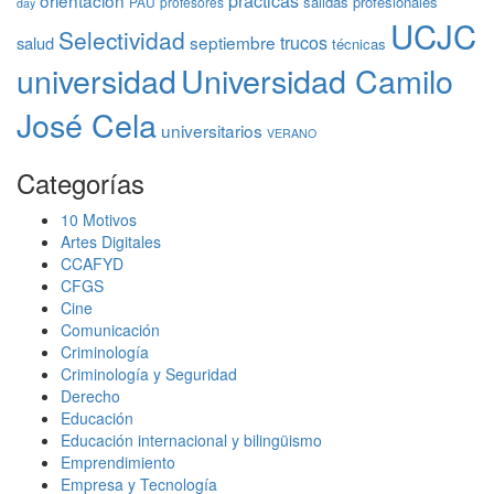
salidas profesionales
PAU
profesores
day
UCJC
Selectividad
trucos
septiembre
salud
técnicas
universidad
Universidad Camilo
José Cela
universitarios
VERANO
Categorías
10 Motivos
Artes Digitales
CCAFYD
CFGS
Cine
Comunicación
Criminología
Criminología y Seguridad
Derecho
Educación
Educación internacional y bilingüismo
Emprendimiento
Empresa y Tecnología