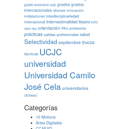
grados
grados
grado exclusivo ucjc
internacionales
idiomas
innovación
interdisciplinariedad
instalaciones
internacionalidad
internacional
Madrid
ocio
orientación
PAU
profesores
open day
prácticas
salud
salidas profesionales
Selectividad
trucos
septiembre
UCJC
técnicas
universidad
Universidad Camilo
José Cela
universitarios
VERANO
Categorías
10 Motivos
Artes Digitales
CCAFYD