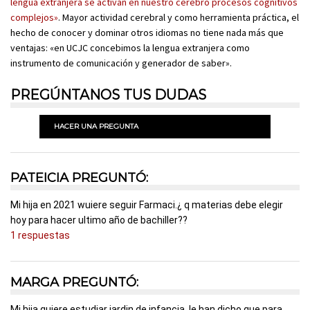
lengua extranjera se activan en nuestro cerebro procesos cognitivos
complejos»
. Mayor actividad cerebral y como herramienta práctica, el
hecho de conocer y dominar otros idiomas no tiene nada más que
ventajas: «en UCJC concebimos la lengua extranjera como
instrumento de comunicación y generador de saber».
PREGÚNTANOS TUS DUDAS
HACER UNA PREGUNTA
PATEICIA PREGUNTÓ:
Mi hija en 2021 wuiere seguir Farmaci.¿ q materias debe elegir
hoy para hacer ultimo año de bachiller??
1 respuestas
MARGA PREGUNTÓ:
Mi hija quiere estudiar jardin de infancia, le han dicho que para