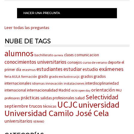
HACER UNA PREGUNTA
Leer todas las preguntas
NUBE DE TAGS
alumnos
comunicacion
clases
bachillerato
carrera
conocimientos universitarios
consejos
deporte
el
curso de verano
exámenes
estudiantes
estudiar
estudio
primer día
erasmus
grados
grados
grado
feria AULA
formación
grado exclusivo ucjc
internacionales
interdisciplinariedad
idiomas
innovación
instalaciones
orientación
internacionalidad
internacional
Madrid
ocio
PAU
open day
Selectividad
prácticas
salud
salidas profesionales
profesores
UCJC
universidad
trucos
septiembre
técnicas
Universidad Camilo José Cela
universitarios
VERANO